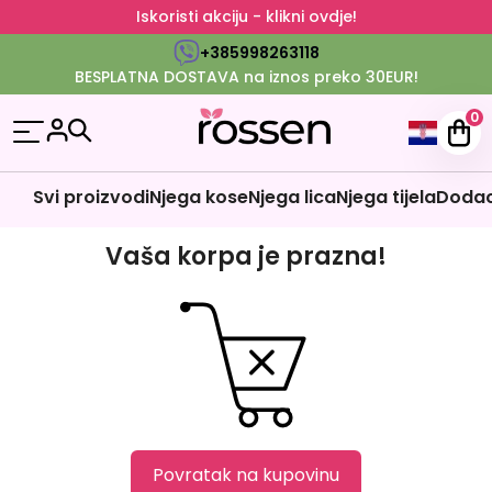
Iskoristi akciju - klikni ovdje!
+385998263118
BESPLATNA DOSTAVA na iznos preko 30EUR!
0
Svi proizvodi
Njega kose
Njega lica
Njega tijela
Dodaci
Vaša korpa je prazna!
Povratak na kupovinu