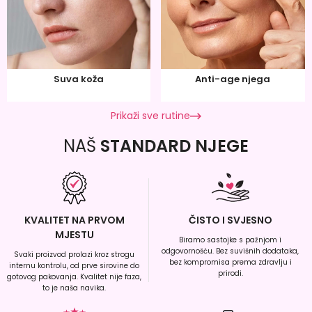
Suva koža
Anti-age njega
Prikaži sve rutine
NAŠ
STANDARD NJEGE
KVALITET NA PRVOM
ČISTO I SVJESNO
MJESTU
Biramo sastojke s pažnjom i
odgovornošću. Bez suvišnih dodataka,
Svaki proizvod prolazi kroz strogu
bez kompromisa prema zdravlju i
internu kontrolu, od prve sirovine do
prirodi.
gotovog pakovanja. Kvalitet nije faza,
to je naša navika.