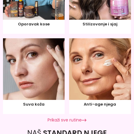
Oporavak kose
Stilizovanje i sjaj
Suva koža
Anti-age njega
Prikaži sve rutine
NAŠ
STANDARD NJEGE