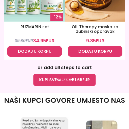
-12%
RUZMARIN set
OIL Therapy maska za
dubinski oporavak
34.95
EUR
9.85
EUR
39.80
EUR
DODAJ U KORPU
DODAJ U KORPU
or add all steps to cart
KUPI SVE
51.65
EUR
58.15
EUR
NAŠI KUPCI GOVORE UMJESTO NAS