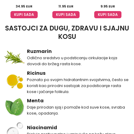
stilizovanje
34.95
EUR
11.95
EUR
9.95
EUR
KUPI SADA
KUPI SADA
KUPI SADA
SASTOJCI ZA DUGU, ZDRAVU I SJAJNU
KOSU
Ruzmarin
Odlično sredstvo u podsticanju cirkulacije koja
dovodi do bržeg rasta kose.
Ricinus
Poznato po svojim hidratantnim svojstvima, često se
koristi kao prirodni sastojak za podsticanje rasta
kose i jačanje folikula.
Menta
Daje prirodan sjaj i pomaže kod suve kose, svraba
kose, opadanja.
Niacinamid