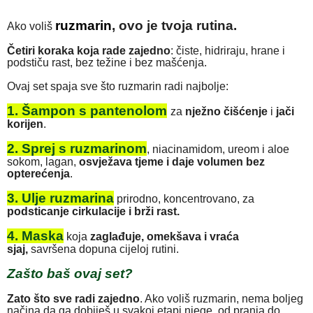
ruzmarin
,
ovo je tvoja rutina.
Ako voliš
Četiri koraka koja rade zajedno
: čiste, hidriraju, hrane i
podstiču rast, bez težine i bez mašćenja.
Ovaj set spaja sve što ruzmarin radi najbolje:
1. Šampon s pantenolom
za
nježno čišćenje
i
jači
korijen
.
2.
Sprej s ruzmarinom
, niacinamidom, ureom i aloe
sokom, lagan,
osvježava tjeme i daje volumen bez
opterećenja
.
3.
Ulje ruzmarina
prirodno, koncentrovano, za
podsticanje cirkulacije i brži rast.
4.
Maska
koja
zaglađuje, omekšava i vraća
sjaj,
savršena dopuna cijeloj rutini.
Zašto baš ovaj set?
Zato što sve radi zajedno
. Ako voliš ruzmarin, nema boljeg
načina da ga dobiješ u svakoj etapi njege, od pranja do