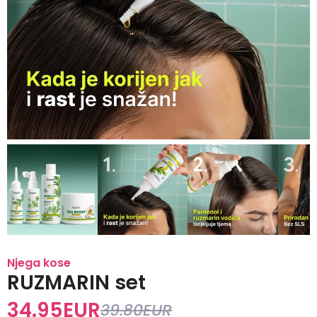
Njega kose
RUZMARIN set
34.95
EUR
39.80
EUR