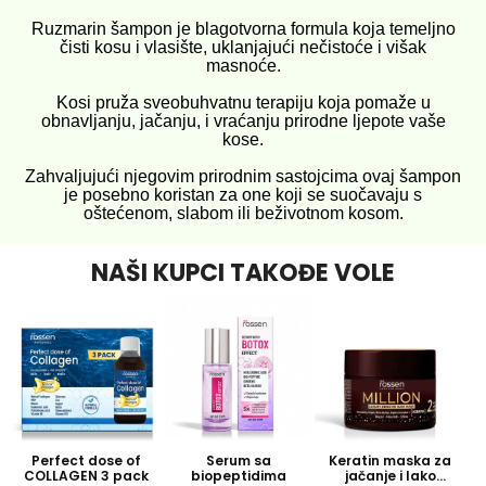
Ruzmarin šampon je blagotvorna formula koja temeljno
čisti kosu i vlasište, uklanjajući nečistoće i višak
masnoće.
Kosi pruža sveobuhvatnu terapiju koja pomaže u
obnavljanju, jačanju, i vraćanju prirodne ljepote vaše
kose.
Zahvaljujući njegovim prirodnim sastojcima ovaj šampon
je posebno koristan za one koji se suočavaju s
oštećenom, slabom ili beživotnom kosom.
NAŠI KUPCI TAKOĐE VOLE
Perfect dose of
Serum sa
Keratin maska za
COLLAGEN 3 pack
biopeptidima
jačanje i lako