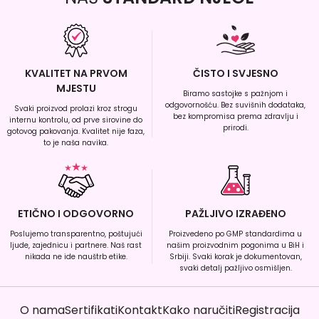
KVALITET NA PRVOM
ČISTO I SVJESNO
MJESTU
Biramo sastojke s pažnjom i
odgovornošću. Bez suvišnih dodataka,
Svaki proizvod prolazi kroz strogu
bez kompromisa prema zdravlju i
internu kontrolu, od prve sirovine do
prirodi.
gotovog pakovanja. Kvalitet nije faza,
to je naša navika.
ETIČNO I ODGOVORNO
PAŽLJIVO IZRAĐENO
Poslujemo transparentno, poštujući
Proizvedeno po GMP standardima u
ljude, zajednicu i partnere. Naš rast
našim proizvodnim pogonima u BiH i
nikada ne ide nauštrb etike.
Srbiji. Svaki korak je dokumentovan,
svaki detalj pažljivo osmišljen.
O nama
Sertifikati
Kontakt
Kako naručiti
Registracija