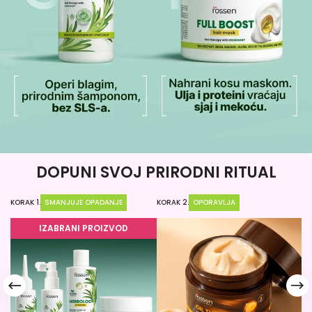
DOPUNI SVOJ PRIRODNI RITUAL
KORAK 1.
SMANJUJE OPADANJE
KORAK 2.
OPORAVLJA
KO
IZABRANI PROIZVOD