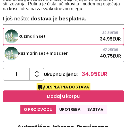
stilizovanja. Rutina je čista, učinkovita, modernog osjećaja
na kosi i idealna za svakodnevnu njegu.
I još nešto:
dostava je besplatna.
39.80
EUR
Ruzmarin set
34.95
EUR
47.25
EUR
Ruzmarin set + masažer
40.75
EUR
34.95
EUR
Ukupna cijena
:
BESPLATNA DOSTAVA
Dodaj u korpu
O PROIZVODU
UPOTREBA
SASTAV
Autentično. Iskreno. Provjereno.