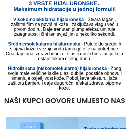
3 VRSTE HIJALURONSKE.
Maksimum hidratacije u jednoj formuli!
Visokomolekularna hijaluronska
- Stvara lagani,
zaštitni film na površini kože i zaključava vlagu već u
prvom dodiru. Daje trenutan plump efekat, umiruje
zategnutost i čini ten svježijim u nekoliko sekundi.
Srednjemolekularna hijaluronska
- Putuje do srednjih
slojeva kože i vezuje vodu tamo gdje je najpotrebnije.
Ona daje onaj zdravi bounce, elastičnost i hidrataciju koja
ostaje tokom cijelog dana.
Hidrolizirana (niskomolekularna) hijaluronska
-
Zbog
svoje male veličine lakše ulazi dublje, podstiče obnovu i
smanjuje osjetljivost kože. Poboljšava teksturu, jača
zaštitnu barijeru i daje dugoročni efekat zdrave, otporne
kože.
NAŠI KUPCI GOVORE UMJESTO NAS