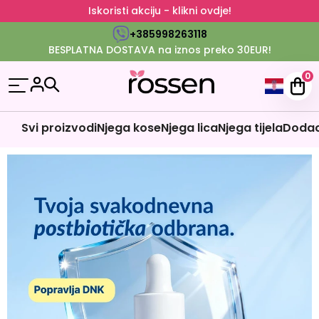
Iskoristi akciju - klikni ovdje!
+385998263118
BESPLATNA DOSTAVA na iznos preko 30EUR!
0
Svi proizvodi
Njega kose
Njega lica
Njega tijela
Dodaci