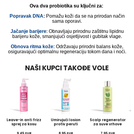
Ova dva probiotika su ključni za:
Popravak DNA
:
Pomažu koži da se na prirodan način
sama oporavi.
Jačanje barijere
: Obnavljaju prirodnu zaštitnu lipidnu
barijeru kože, smanjujući osjetljivost i gubitak vlage.
Obnova ritma kože:
Održavaju prirodni balans kože,
osiguravajući optimalnu regeneraciju tokom dana i noći.
NAŠI KUPCI TAKOĐE VOLE
Leave-in anti frizz
Umirujući losion
Scalp regenerator
sprej za kosu
protiv peruti
za suve vrhove
9.45
EUR
8.95
EUR
7.95
EUR