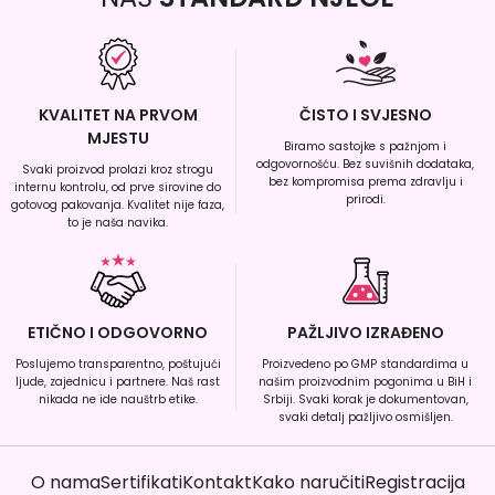
KVALITET NA PRVOM
ČISTO I SVJESNO
MJESTU
Biramo sastojke s pažnjom i
odgovornošću. Bez suvišnih dodataka,
Svaki proizvod prolazi kroz strogu
bez kompromisa prema zdravlju i
internu kontrolu, od prve sirovine do
prirodi.
gotovog pakovanja. Kvalitet nije faza,
to je naša navika.
ETIČNO I ODGOVORNO
PAŽLJIVO IZRAĐENO
Poslujemo transparentno, poštujući
Proizvedeno po GMP standardima u
ljude, zajednicu i partnere. Naš rast
našim proizvodnim pogonima u BiH i
nikada ne ide nauštrb etike.
Srbiji. Svaki korak je dokumentovan,
svaki detalj pažljivo osmišljen.
O nama
Sertifikati
Kontakt
Kako naručiti
Registracija