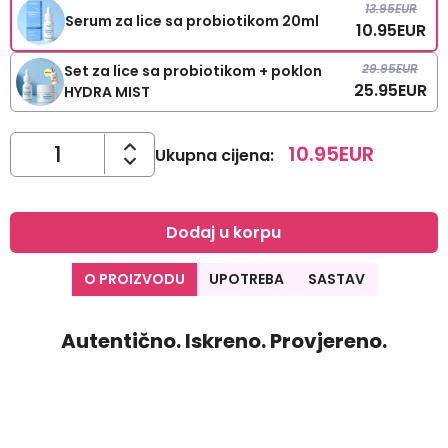
13.95
EUR
Serum za lice sa probiotikom 20ml
10.95
EUR
29.95
EUR
Set za lice sa probiotikom + poklon
25.95
EUR
HYDRA MIST
10.95
EUR
Ukupna cijena
:
Dodaj u korpu
O PROIZVODU
UPOTREBA
SASTAV
Autentično. Iskreno. Provjereno.