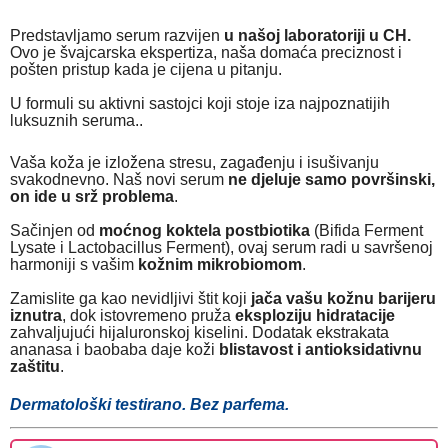
Predstavljamo serum razvijen
u našoj laboratoriji u CH.
Ovo je švajcarska ekspertiza, naša domaća preciznost i
pošten pristup kada je cijena u pitanju.
U formuli su aktivni sastojci koji stoje iza najpoznatijih
luksuznih seruma..
Vaša koža je izložena stresu, zagađenju i isušivanju
svakodnevno. Naš novi serum
ne djeluje samo površinski,
on ide u srž problema
.
Sačinjen od
moćnog koktela postbiotika
(Bifida Ferment
Lysate i Lactobacillus Ferment), ovaj serum radi u savršenoj
harmoniji s vašim
kožnim mikrobiomom
.
Zamislite ga kao nevidljivi štit koji
jača vašu kožnu barijeru
iznutra
, dok istovremeno pruža
eksploziju hidratacije
zahvaljujući hijaluronskoj kiselini. Dodatak ekstrakata
ananasa i baobaba daje koži
blistavost i antioksidativnu
zaštitu
.
Dermatološki testirano. Bez parfema.