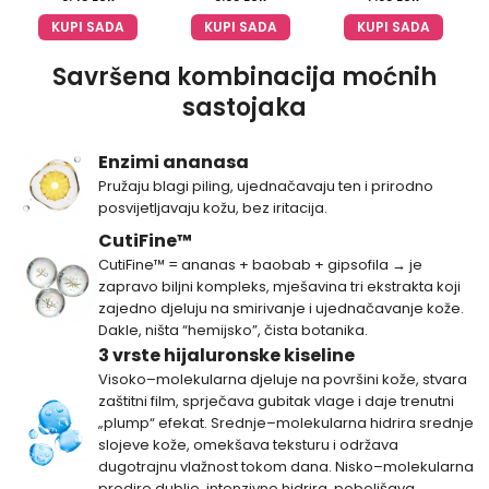
KUPI SADA
KUPI SADA
KUPI SADA
Savršena kombinacija moćnih
sastojaka
Enzimi ananasa
Pružaju blagi piling, ujednačavaju ten i prirodno
posvijetljavaju kožu, bez iritacija.
CutiFine™
CutiFine™ = ananas + baobab + gipsofila → je
zapravo biljni kompleks, mješavina tri ekstrakta koji
zajedno djeluju na smirivanje i ujednačavanje kože.
Dakle, ništa “hemijsko”, čista botanika.
3 vrste hijaluronske kiseline
Visoko–molekularna djeluje na površini kože, stvara
zaštitni film, sprječava gubitak vlage i daje trenutni
„plump“ efekat. Srednje–molekularna hidrira srednje
slojeve kože, omekšava teksturu i održava
dugotrajnu vlažnost tokom dana. Nisko–molekularna
prodire dublje, intenzivno hidrira, poboljšava