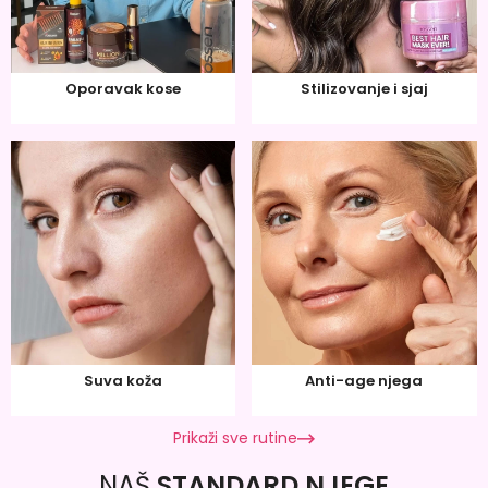
Oporavak kose
Stilizovanje i sjaj
Suva koža
Anti-age njega
Prikaži sve rutine
NAŠ
STANDARD NJEGE