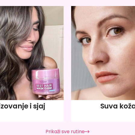
izovanje i sjaj
Suva kož
Prikaži sve rutine