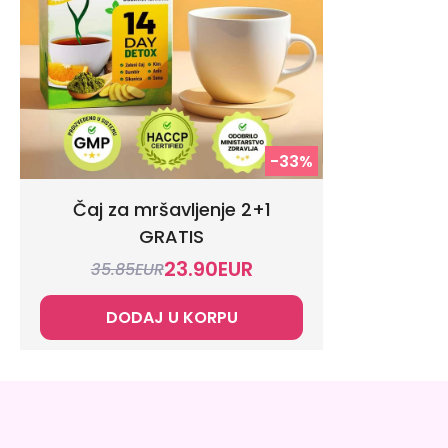
-33%
Čaj za mršavljenje 2+1
GRATIS
23.90
EUR
35.85
EUR
DODAJ U KORPU