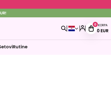
UR!
0
KORPA
0
EUR
Setovi
Rutine