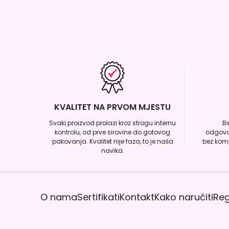
KVALITET NA PRVOM MJESTU
Svaki proizvod prolazi kroz strogu internu
B
kontrolu, od prve sirovine do gotovog
odgovo
pakovanja. Kvalitet nije faza, to je naša
bez komp
navika.
O nama
Sertifikati
Kontakt
Kako naručiti
Reg