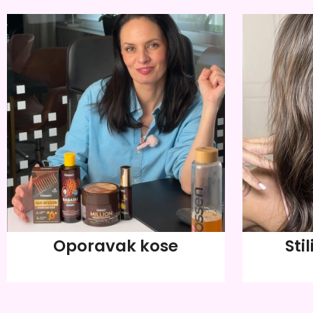
Oporavak kose
Stil