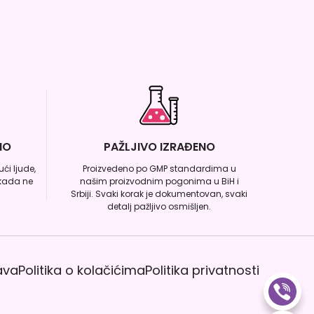
NO
PAŽLJIVO IZRAĐENO
ći ljude,
Proizvedeno po GMP standardima u
ikada ne
našim proizvodnim pogonima u BiH i
Srbiji. Svaki korak je dokumentovan, svaki
detalj pažljivo osmišljen.
ava
Politika o kolačićima
Politika privatnosti