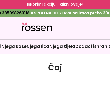
Iskoristi akciju - klikni ovdje!
+385998263118
BESPLATNA DOSTAVA na iznos preko 30E
i
Njega kose
Njega lica
Njega tijela
Dodaci ishrani
Čaj