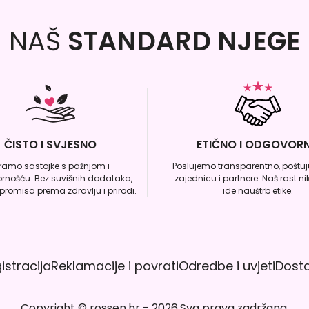
NAŠ
STANDARD NJEGE
ČISTO I SVJESNO
ETIČNO I ODGOVOR
iramo sastojke s pažnjom i
Poslujemo transparentno, poštuju
rnošću. Bez suvišnih dodataka,
zajednicu i partnere. Naš rast n
romisa prema zdravlju i prirodi.
ide nauštrb etike.
istracija
Reklamacije i povrati
Odredbe i uvjeti
Dost
Copyright
©
rossen.hr
-
2026
.
Sva prava zadržana.