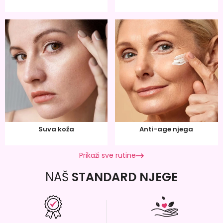
Suva koža
Anti-age njega
Prikaži sve rutine
NAŠ
STANDARD NJEGE