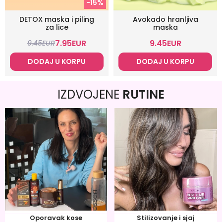
-15%
DETOX maska i piling
Avokado hranljiva
za lice
maska
7.95
EUR
9.45
EUR
9.45
EUR
DODAJ U KORPU
DODAJ U KORPU
IZDVOJENE
RUTINE
Oporavak kose
Stilizovanje i sjaj