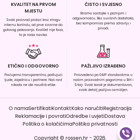
KVALITET NA PRVOM
ČISTO I SVJESNO
MJESTU
Biramo sastojke s pažnjom i
odgovornošću. Bez suvišnih dodataka,
Svaki proizvod prolazi kroz strogu
bez kompromisa prema zdravlju i
internu kontrolu, od prve sirovine do
prirodi.
gotovog pakovanja. Kvalitet nije faza,
to je naša navika.
ETIČNO I ODGOVORNO
PAŽLJIVO IZRAĐENO
Poslujemo transparentno, poštujući
Proizvedeno po GMP standardima u
ljude, zajednicu i partnere. Naš rast
našim proizvodnim pogonima u BiH i
nikada ne ide nauštrb etike.
Srbiji. Svaki korak je dokumentovan,
svaki detalj pažljivo osmišljen.
O nama
Sertifikati
Kontakt
Kako naručiti
Registracija
Reklamacije i povrati
Odredbe i uvjeti
Dostava
Politika o kolačićima
Politika privatnosti
Copyright
©
rossen.hr
-
2026
.