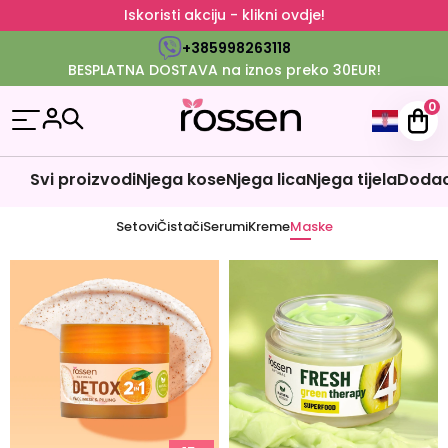
Iskoristi akciju - klikni ovdje!
+385998263118
BESPLATNA DOSTAVA na iznos preko 30EUR!
0
Svi proizvodi
Njega kose
Njega lica
Njega tijela
Dodaci
Setovi
Čistači
Serumi
Kreme
Maske