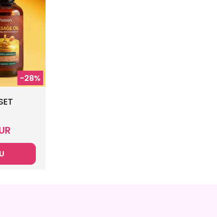
-28%
SET
UR
U