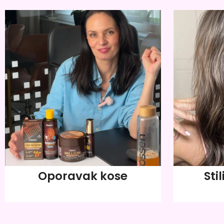
Oporavak kose
Stil