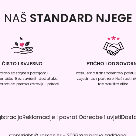
NAŠ
STANDARD NJEGE
ČISTO I SVJESNO
ETIČNO I ODGOVOR
iramo sastojke s pažnjom i
Poslujemo transparentno, poštuju
rnošću. Bez suvišnih dodataka,
zajednicu i partnere. Naš rast n
romisa prema zdravlju i prirodi.
ide nauštrb etike.
istracija
Reklamacije i povrati
Odredbe i uvjeti
Dost
Copyright
©
rossen.hr
-
2026
.
Sva prava zadržana.