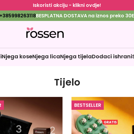
Iskoristi akciju - klikni ovdje!
+385998263118
BESPLATNA DOSTAVA na iznos preko 30E
i
Njega kose
Njega lica
Njega tijela
Dodaci ishrani
Tijelo
R
BESTSELLER