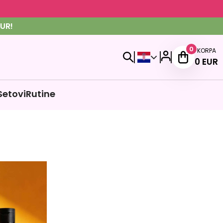
UR!
0
KORPA
0
EUR
Setovi
Rutine