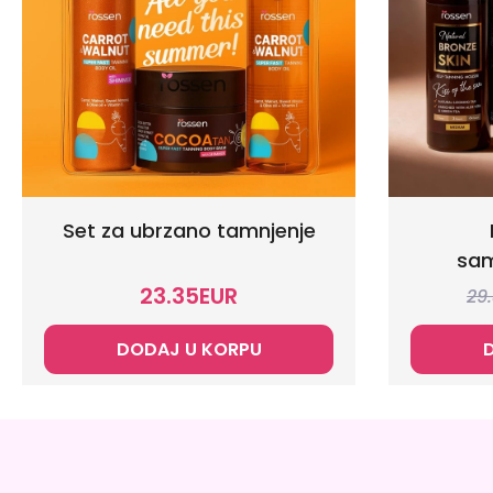
Set za ubrzano tamnjenje
sam
23.35
EUR
29
DODAJ U KORPU