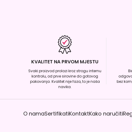
KVALITET NA PRVOM MJESTU
Svaki proizvod prolazi kroz strogu internu
B
kontrolu, od prve sirovine do gotovog
odgovo
pakovanja. Kvalitet nije faza, to je naša
bez komp
navika.
O nama
Sertifikati
Kontakt
Kako naručiti
Reg