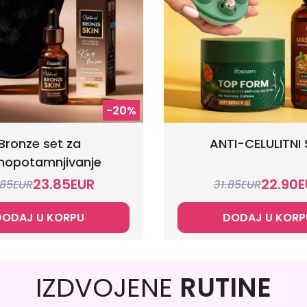
-20%
Bronze set za
ANTI-CELULITNI 
opotamnjivanje
23.85
EUR
22.90
E
.85
EUR
31.85
EUR
DODAJ U KORPU
DODAJ U KORP
IZDVOJENE
RUTINE