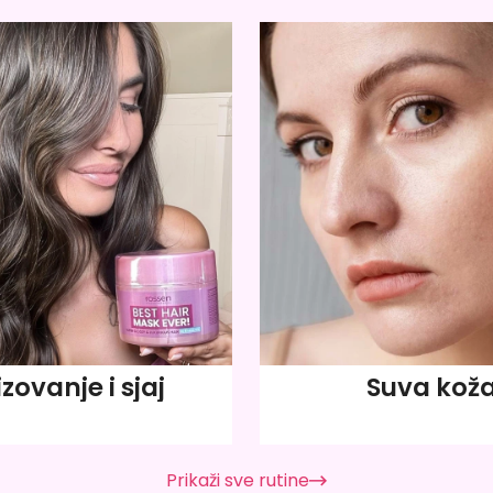
izovanje i sjaj
Suva kož
Prikaži sve rutine