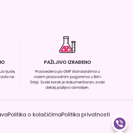
NO
PAŽLJIVO IZRAĐENO
ći ljude,
Proizvedeno po GMP standardima u
ikada ne
našim proizvodnim pogonima u BiH i
Srbiji. Svaki korak je dokumentovan, svaki
detalj pažljivo osmišljen.
ava
Politika o kolačićima
Politika privatnosti