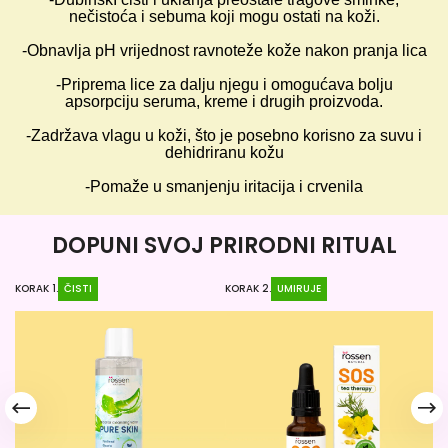
nečistoća i sebuma koji mogu ostati na koži.
-Obnavlja pH vrijednost ravnoteže kože nakon pranja lica
-Priprema lice za dalju njegu i omogućava bolju
apsorpciju seruma, kreme i drugih proizvoda.
-Zadržava vlagu u koži, što je posebno korisno za suvu i
dehidriranu kožu
-Pomaže u smanjenju iritacija i crvenila
DOPUNI SVOJ PRIRODNI RITUAL
KORAK 1.
ČISTI
KORAK 2.
UMIRUJE
KO