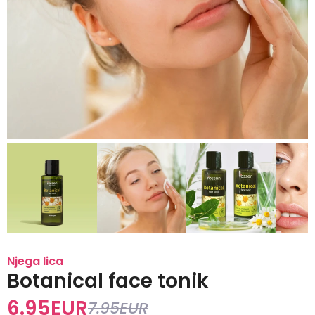
Njega lica
Botanical face tonik
6.95
EUR
7.95
EUR