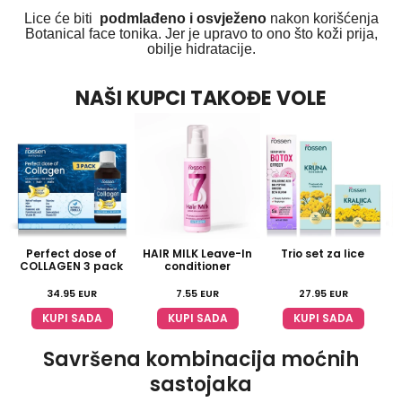
Lice će biti
podmlađeno i osvježeno
nakon korišćenja
Botanical face tonika. Jer je upravo to ono što koži prija,
obilje hidratacije.
NAŠI KUPCI TAKOĐE VOLE
Perfect dose of
HAIR MILK Leave-In
Trio set za lice
COLLAGEN 3 pack
conditioner
34.95
EUR
7.55
EUR
27.95
EUR
KUPI SADA
KUPI SADA
KUPI SADA
Savršena kombinacija moćnih
sastojaka