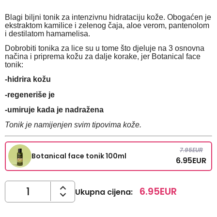
Blagi biljni tonik za intenzivnu hidrataciju kože. Obogaćen je
ekstraktom kamilice i zelenog čaja, aloe verom, pantenolom
i destilatom hamamelisa.
Dobrobiti tonika za lice su u tome što djeluje na 3 osnovna
načina i priprema kožu za dalje korake, jer Botanical face
tonik:
-hidrira kožu
-regeneriše je
-umiruje kada je nadražena
Tonik je namijenjen svim tipovima kože.
7.95
EUR
Botanical face tonik 100ml
6.95
EUR
6.95
EUR
Ukupna cijena
: