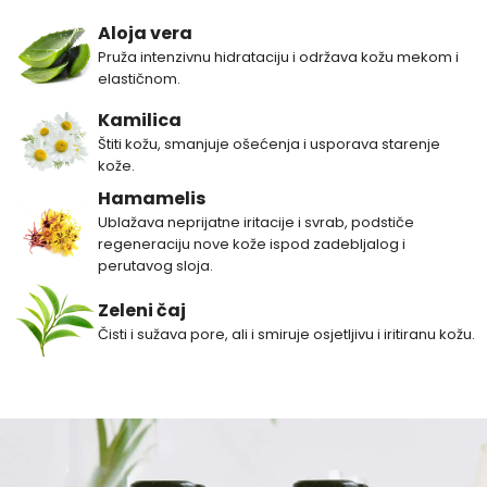
Aloja vera
Pruža intenzivnu hidrataciju i održava kožu mekom i
elastičnom.
Kamilica
Štiti kožu, smanjuje ošećenja i usporava starenje
kože.
Hamamelis
Ublažava neprijatne iritacije i svrab, podstiče
regeneraciju nove kože ispod zadebljalog i
perutavog sloja.
Zeleni čaj
Čisti i sužava pore, ali i smiruje osjetljivu i iritiranu kožu.