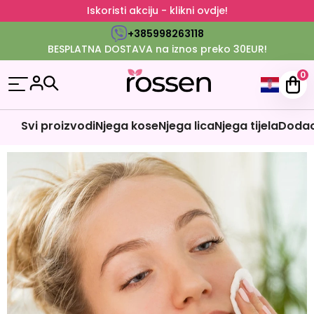
Iskoristi akciju - klikni ovdje!
+385998263118
BESPLATNA DOSTAVA na iznos preko 30EUR!
0
Svi proizvodi
Njega kose
Njega lica
Njega tijela
Dodaci