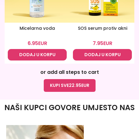
Micelarna voda
SOS serum protiv akni
6.95
EUR
7.95
EUR
DODAJ U KORPU
DODAJ U KORPU
or add all steps to cart
KUPI SVE
22.95
EUR
NAŠI KUPCI GOVORE UMJESTO NAS