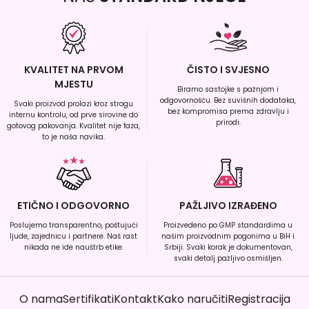
KVALITET NA PRVOM
ČISTO I SVJESNO
MJESTU
Biramo sastojke s pažnjom i
odgovornošću. Bez suvišnih dodataka,
Svaki proizvod prolazi kroz strogu
bez kompromisa prema zdravlju i
internu kontrolu, od prve sirovine do
prirodi.
gotovog pakovanja. Kvalitet nije faza,
to je naša navika.
ETIČNO I ODGOVORNO
PAŽLJIVO IZRAĐENO
Poslujemo transparentno, poštujući
Proizvedeno po GMP standardima u
ljude, zajednicu i partnere. Naš rast
našim proizvodnim pogonima u BiH i
nikada ne ide nauštrb etike.
Srbiji. Svaki korak je dokumentovan,
svaki detalj pažljivo osmišljen.
O nama
Sertifikati
Kontakt
Kako naručiti
Registracija