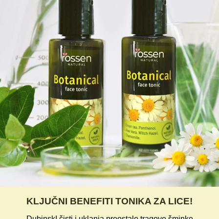
KLJUČNI BENEFITI TONIKA ZA LICE!
-DubinskI čisti i uklanja preostale tragove šminke,