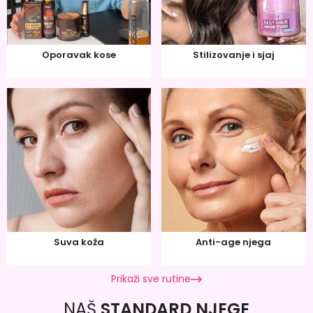
Oporavak kose
Stilizovanje i sjaj
Suva koža
Anti-age njega
Prikaži sve rutine
NAŠ
STANDARD NJEGE