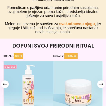
Formulisan s pažljivo odabranim prirodnim sastojcima,
ovaj melem je nježan prema koži, i predstavlja idealno
rješenje za suvu i osjetljivu kožu.
Melem od nevena je savršen za
svakodnevnu njegu
, jer
njeguje i štiti kožu od isušivanja, te sprečava nastanak
novih iritacija i upala.
DOPUNI SVOJ PRIRODNI RITUAL
KORAK 1.
ČISTI
KORAK 2.
NJEGUJE
KO