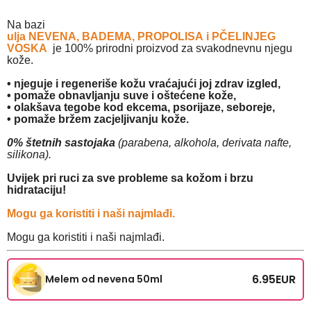
Na bazi
ulja NEVENA, BADEMA, PROPOLISA i PČELINJEG
VOSKA
je 100% prirodni proizvod za svakodnevnu njegu
kože.
• njeguje i regeneriše kožu vraćajući joj zdrav izgled,
• pomaže obnavljanju suve i oštećene kože,
• olakšava tegobe kod ekcema, psorijaze, seboreje,
• pomaže bržem zacjeljivanju kože.
0% štetnih sastojaka
(parabena, alkohola, derivata nafte,
silikona).
Uvijek pri ruci za sve probleme sa kožom i brzu
hidrataciju!
Mogu ga koristiti i naši najmlađi.
Mogu ga koristiti i naši najmlađi.
6.95
EUR
Melem od nevena 50ml