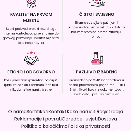
KVALITET NA PRVOM
ČISTO I SVJESNO
MJESTU
Biramo sastojke s pažnjom i
odgovornošću. Bez suvišnih dodataka,
Svaki proizvod prolazi kroz strogu
bez kompromisa prema zdravlju i
internu kontrolu, od prve sirovine do
prirodi.
gotovog pakovanja. Kvalitet nije faza,
to je naša navika.
ETIČNO I ODGOVORNO
PAŽLJIVO IZRAĐENO
Poslujemo transparentno, poštujući
Proizvedeno po GMP standardima u
ljude, zajednicu i partnere. Naš rast
našim proizvodnim pogonima u BiH i
nikada ne ide nauštrb etike.
Srbiji. Svaki korak je dokumentovan,
svaki detalj pažljivo osmišljen.
O nama
Sertifikati
Kontakt
Kako naručiti
Registracija
Reklamacije i povrati
Odredbe i uvjeti
Dostava
Politika o kolačićima
Politika privatnosti