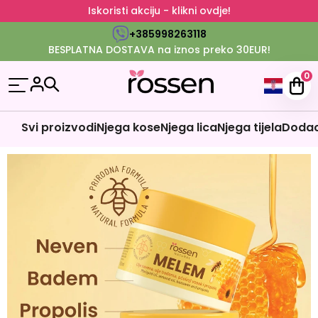
Iskoristi akciju - klikni ovdje!
+385998263118
BESPLATNA DOSTAVA na iznos preko 30EUR!
0
Svi proizvodi
Njega kose
Njega lica
Njega tijela
Dodaci