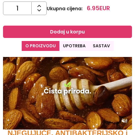
6.95
EUR
Ukupna cijena
:
Dodaj u korpu
O PROIZVODU
UPOTREBA
SASTAV
NJEGUJUĆE, ANTIBAKTERIJSKO i