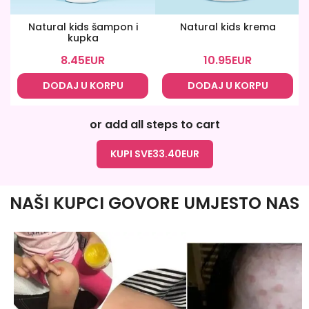
Natural kids šampon i
Natural kids krema
kupka
8.45
EUR
10.95
EUR
DODAJ U KORPU
DODAJ U KORPU
or add all steps to cart
KUPI SVE
33.40
EUR
NAŠI KUPCI GOVORE UMJESTO NAS