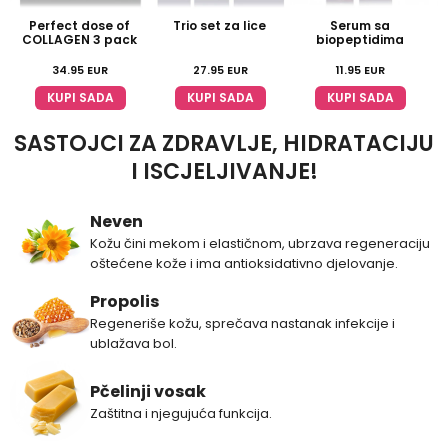
Perfect dose of
Trio set za lice
Serum sa
COLLAGEN 3 pack
biopeptidima
34.95
EUR
27.95
EUR
11.95
EUR
KUPI SADA
KUPI SADA
KUPI SADA
SASTOJCI ZA ZDRAVLJE, HIDRATACIJU
I ISCJELJIVANJE!
Neven
Kožu čini mekom i elastičnom, ubrzava regeneraciju
oštećene kože i ima antioksidativno djelovanje.
Propolis
Regeneriše kožu, sprečava nastanak infekcije i
ublažava bol.
Pčelinji vosak
Zaštitna i njegujuća funkcija.