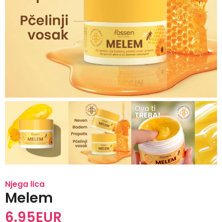
Njega lica
Melem
6.95
EUR